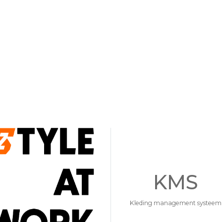
KMS
Kleding management systeem